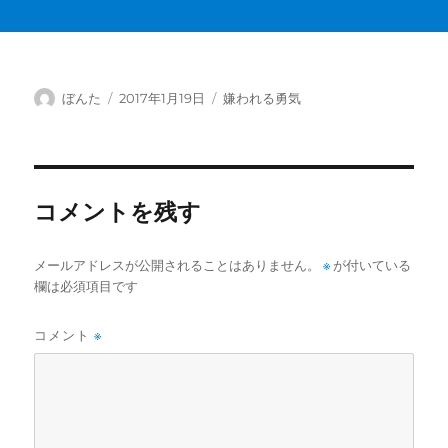
投
投
カ
ぼんた
2017年1月19日
嫌われる勇気
稿
稿
テ
者
日:
ゴ
リ
ー
コメントを残す
メールアドレスが公開されることはありません。
※
が付いている
欄は必須項目です
コメント
※