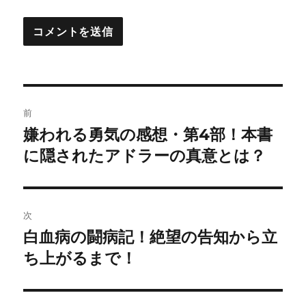
投
前
稿
嫌われる勇気の感想・第4部！本書
前
の
に隠されたアドラーの真意とは？
ナ
投
ビ
稿:
ゲ
次
白血病の闘病記！絶望の告知から立
次
ー
の
ち上がるまで！
シ
投
稿:
ョ