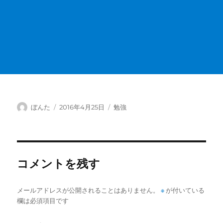
投
投
カ
ぼんた
2016年4月25日
勉強
稿
稿
テ
者
日:
ゴ
リ
ー
コメントを残す
メールアドレスが公開されることはありません。
※
が付いている
欄は必須項目です