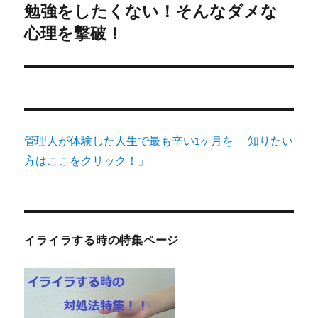
勉強をしたくない！そんなダメな
次
ー
の
心理を撃破！
シ
投
稿:
ョ
ン
管理人が体験した人生で最も辛い1ヶ月を 知りたい
方はここをクリック！」
イライラする時の特集ページ