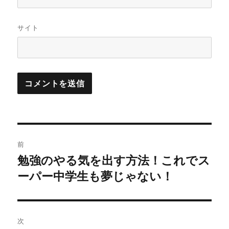
サイト
投
前
稿
勉強のやる気を出す方法！これでス
前
の
ーパー中学生も夢じゃない！
ナ
投
ビ
稿:
ゲ
次